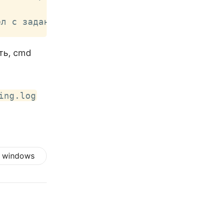
ел с заданными началом, концом и шагом пр
ть, cmd
ing.log
windows