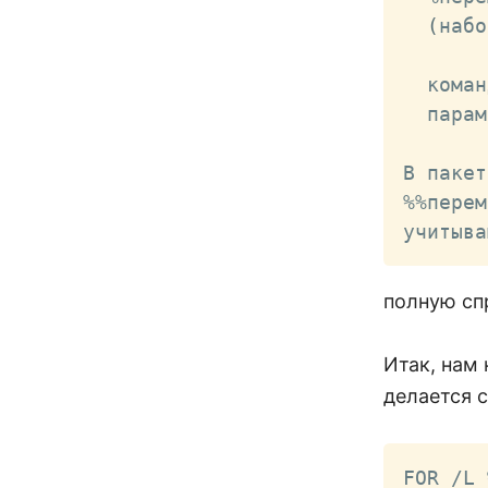
(
набо
       
  коман
  парам
В пакет
%%перем
учитыва
полную сп
Итак, нам
делается 
FOR /L 