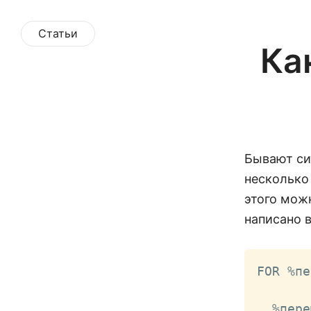
Статьи
Ка
Бывают си
несколько 
этого мож
написано в
FOR %пе
  %пере