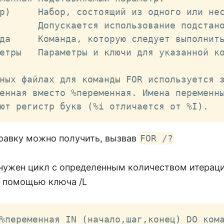
р
)
     Набор, состоящий из одного или нес
       Допускается использование подстано
да     Команда, которую следует выполнить
етры   Параметры и ключи для указанной ко
ных файлах для команды FOR используется з
енная вместо %переменная. Имена переменны
ют регистр букв 
(
%i отличается от %I
)
.
равку можно получить, вызвав
FOR /?
 нужен цикл с определенным количеством итераци
с помощью ключа /L
%переменная IN 
(
начало,шаг,конец
)
 DO ком