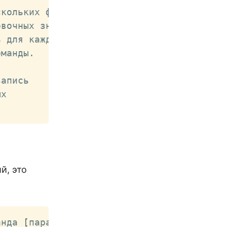
кольких файлов.

вочных знаков.

 для каждого файла.

манды.

апись 

х 

й, это
анда 
[
параметры
]