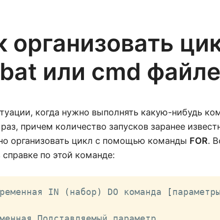
к организовать цик
bat или cmd файл
туации, когда нужно выполнять какую-нибудь ко
раз, причем количество запусков заранее извест
но организовать цикл с помощью команды
FOR
. 
 справке по этой команде:
ременная IN 
(
набор
)
 DO команда 
[
параметр
менная Подставляемый параметр.
