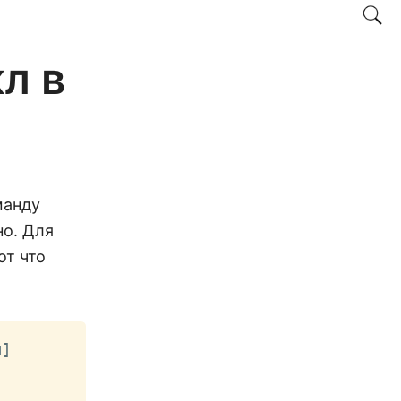
л в
е
манду
но. Для
Вот что
ы
]