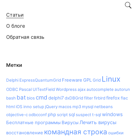
Статьи
О блоге
Обратная связь
Метки
Linux
Freeware
GPL
Delphi
ExpressQuantumGrid
Grid
ODBC
Pascal
UITextField
Wordpress
ajax
autocomplete
autorun
bat
cmd
delphi7
firefox
bash
bios
dxDBGrid
filter
firbird
flac
html
iOS
inno setup
jQuery
macos
mp3
mysql
netbeans
windows
php
sql
objective-c
odbcconf
script
suspect
t-sql
Лечить вирусы
Бесплатные программы
Вирусы
командная строка
восстановление
ошибки