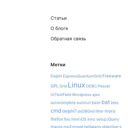
Статьи
О блоге
Обратная связь
Метки
Freeware
Delphi
ExpressQuantumGrid
Linux
GPL
Grid
ODBC
Pascal
UITextField
Wordpress
ajax
bat
autocomplete
autorun
bash
bios
cmd
delphi7
dxDBGrid
filter
firbird
firefox
flac
html
iOS
inno setup
jQuery
macos
mp3
mysql
netbeans
objective-c