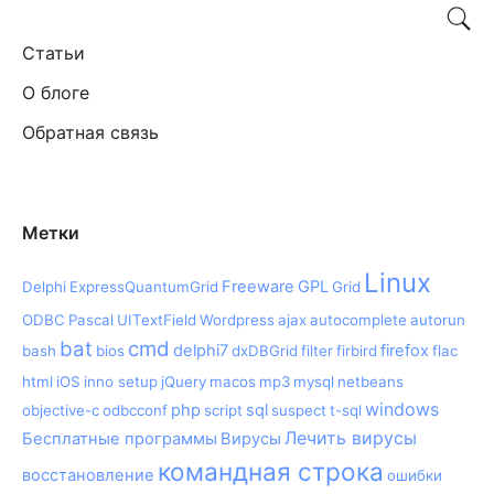
Статьи
О блоге
Обратная связь
Метки
Linux
Freeware
GPL
Delphi
ExpressQuantumGrid
Grid
ODBC
Pascal
UITextField
Wordpress
ajax
autocomplete
autorun
bat
cmd
delphi7
firefox
bash
bios
dxDBGrid
filter
firbird
flac
html
iOS
inno setup
jQuery
macos
mp3
mysql
netbeans
windows
php
sql
objective-c
odbcconf
script
suspect
t-sql
Лечить вирусы
Бесплатные программы
Вирусы
командная строка
восстановление
ошибки