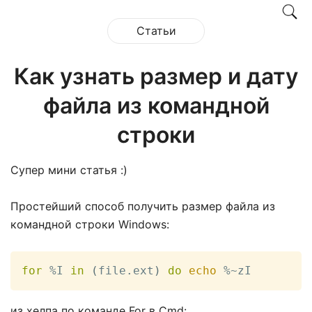
Статьи
Как узнать размер и дату
файла из командной
строки
Супер мини статья :)
Простейший способ получить размер файла из
командной строки Windows:
for
 %I 
in
(
file.ext
)
do
echo
 %~zI
из хелпа по команде For в Cmd: