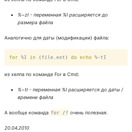
%~zI - переменная %I расширяется до
размера файла
Аналогично для даты (модификации) файла:
for
 %I 
in
(
file.ext
)
do
echo
 %~tI
из хелпа по команде For в Cmd:
%~tI - переменная %I расширяется до даты /
времени файла
А вообще команда
очень полезная.
for /?
20.04.2010