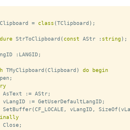
Clipboard 
=
class
(
TClipboard
)
;
dure
 StrToClipboard
(
const
 AStr 
:
string
)
;
ngID 
:
LANGID
;
h
 TMyClipboard
(
Clipboard
)
do
begin
pen
;
ry
 AsText 
:=
 AStr
;
 vLangID 
:=
 GetUserDefaultLangID
;
 SetBuffer
(
CF_LOCALE
,
 vLangID
,
 SizeOf
(
vL
inally
 Close
;