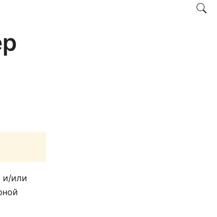
ер
 и/или
рной