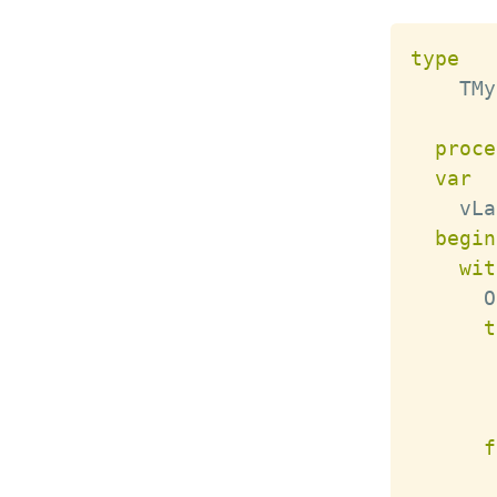
type
    TMy
proce
var
    vLa
begin
wit
      O
t
       
       
       
f
       