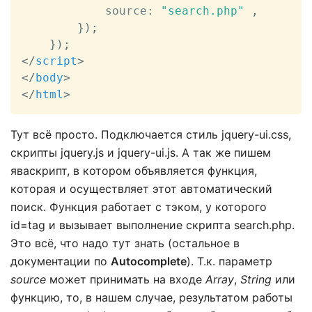
			source
:
"search.php"
,
}
)
;
}
)
;
</
script
>
</
body
>
</
html
>
Тут всё просто. Подключается стиль jquery-ui.css,
скрипты jquery.js и jquery-ui.js. А так же пишем
яваскрипт, в котором объявляется функция,
которая и осуществляет этот автоматический
поиск. Функция работает с тэком, у которого
id=tag и вызывает выполнение скрипта search.php.
Это всё, что надо тут знать (остальное в
документации по
Autocomplete
). Т.к. параметр
source
может принимать на входе
Array
,
String
или
функцию, то, в нашем случае, результатом работы