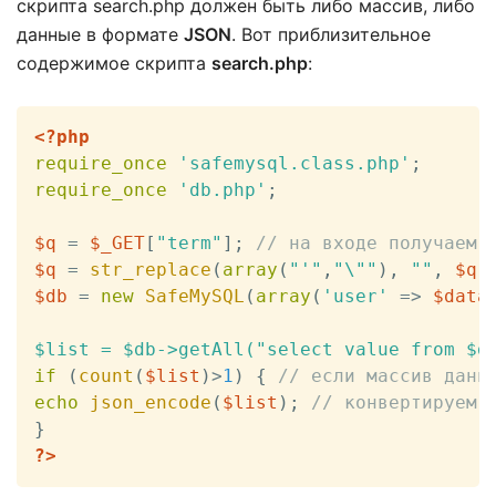
скрипта search.php должен быть либо массив, либо
данные в формате
JSON
. Вот приблизительное
содержимое скрипта
search.php
:
<?php
require_once
'safemysql.class.php'
;
require_once
'db.php'
;
$q
=
$_GET
[
"term"
]
;
// на входе получаем 
$q
=
str_replace
(
array
(
"'"
,
"\""
)
,
""
,
$q
)
$db
=
new
SafeMySQL
(
array
(
'user'
=
>
$data
$list = $db->getAll("select value from $d
if
(
count
(
$list
)
>
1
)
{
// если массив данн
echo
json_encode
(
$list
)
;
// конвертируем 
}
?>