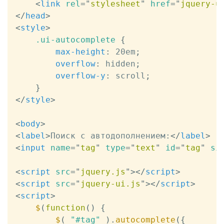
<
link
rel
=
"
stylesheet
"
href
=
"
jquery-u
</
head
>
<
style
>
.ui-autocomplete
{
max-height
:
 20em
;
overflow
:
 hidden
;
overflow-y
:
 scroll
;
}
</
style
>
<
body
>
<
label
>
Поиск с автодополнением:
</
label
>
<
input
name
=
"
tag
"
type
=
"
text
"
id
=
"
tag
"
si
<
script
src
=
"
jquery.js
"
>
</
script
>
<
script
src
=
"
jquery-ui.js
"
>
</
script
>
<
script
>
$
(
function
(
)
{
$
(
"#tag"
)
.
autocomplete
(
{