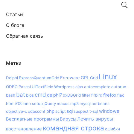
Статьи
О блоге
Обратная связь
Метки
Linux
Freeware
GPL
Delphi
ExpressQuantumGrid
Grid
ODBC
Pascal
UITextField
Wordpress
ajax
autocomplete
autorun
bat
cmd
delphi7
firefox
bash
bios
dxDBGrid
filter
firbird
flac
html
iOS
inno setup
jQuery
macos
mp3
mysql
netbeans
windows
php
sql
objective-c
odbcconf
script
suspect
t-sql
Лечить вирусы
Бесплатные программы
Вирусы
командная строка
восстановление
ошибки